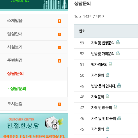
상담문의
Total 143건
7 페이지
소개말씀
번호
입실안내
53
가격밎 빈방문의
시설보기
52
빈방및 가격문의
주변환경
51
방가격문의
상담/문의
50
가격문의
49
빈방 문의 입니다.
ㆍ상담/문의
48
가격문의
오시는길
47
가격 빈방 문의
46
가격 및 빈방 문의
45
가격문의