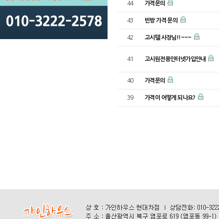
44
가격문의
43
빈방 가격 문의
42
고시텔 사장님!!~~~
41
고시원전용인터넷가입안내
40
가격문의
39
가격이 어떻게 되나요?